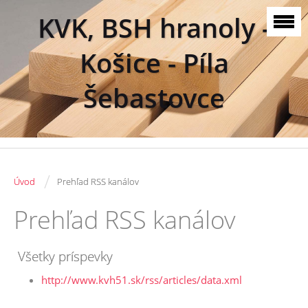
KVK, BSH hranoly -
Košice - Píla
Šebastovce
/
Úvod
Prehľad RSS kanálov
Prehľad RSS kanálov
Všetky príspevky
http://www.kvh51.sk/rss/articles/data.xml