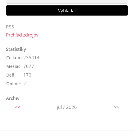
RSS
Prehľad zdrojov
Štatistiky
235414
Celkom:
7077
Mesiac:
170
Deň:
2
Online:
Archív
<<
júl / 2026
>>