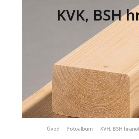
KVK, BSH hr
Úvod
Fotoalbum
KVH, BSH hrano