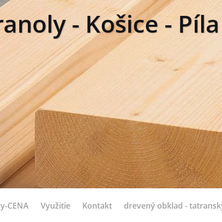
anoly - Košice - Píl
ly-CENA
Využitie
Kontakt
drevený obklad - tatranský