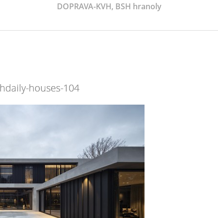
DOPRAVA-KVH, BSH hranoly
hdaily-houses-104