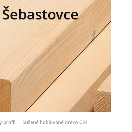
a Šebastovce
 profil
Sušené hobľované drevo C24