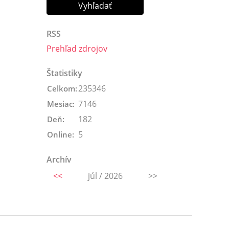
RSS
Prehľad zdrojov
Štatistiky
235346
Celkom:
7146
Mesiac:
182
Deň:
5
Online:
Archív
<<
júl / 2026
>>