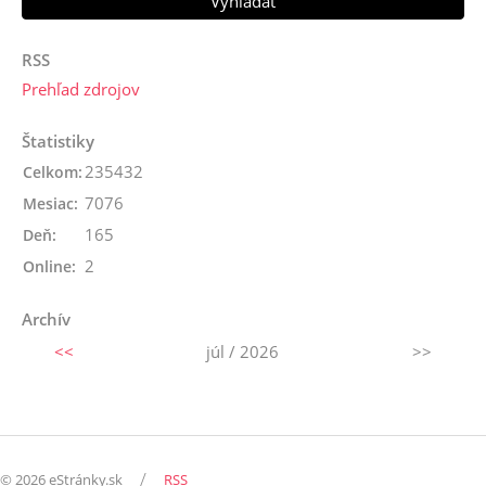
RSS
Prehľad zdrojov
Štatistiky
235432
Celkom:
7076
Mesiac:
165
Deň:
2
Online:
Archív
<<
júl / 2026
>>
/
© 2026 eStránky.sk
RSS