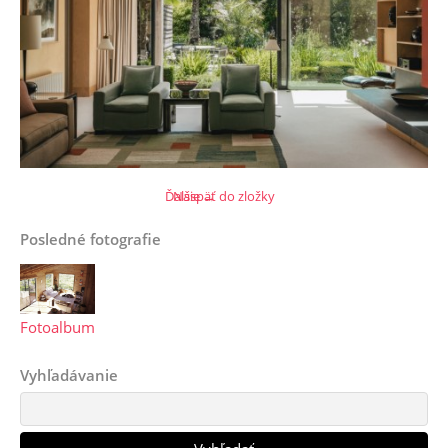
Ďalšie →
Naspäť do zložky
Posledné fotografie
Fotoalbum
Vyhľadávanie