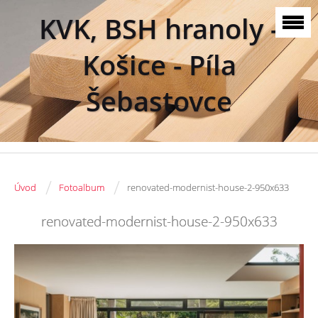
KVK, BSH hranoly -
Košice - Píla
Šebastovce
/
/
Úvod
Fotoalbum
renovated-modernist-house-2-950x633
renovated-modernist-house-2-950x633