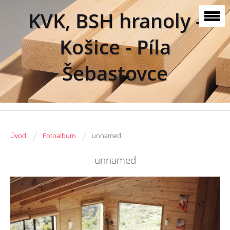
KVK, BSH hranoly -
Košice - Píla
Šebastovce
/
/
Úvod
Fotoalbum
unnamed
unnamed