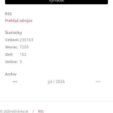
RSS
Prehľad zdrojov
Štatistiky
235163
Celkom:
7205
Mesiac:
162
Deň:
5
Online:
Archív
<<
júl / 2026
>>
/
© 2026 eStránky.sk
RSS