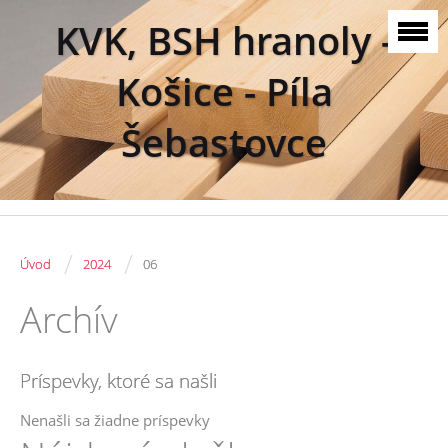
KVK, BSH hranoly -
Košice - Píla
Šebastovce
/
/
Úvod
2024
06
Archív
Príspevky, ktoré sa našli
Nenašli sa žiadne príspevky