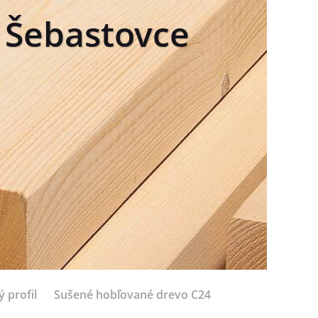
a Šebastovce
 profil
Sušené hobľované drevo C24