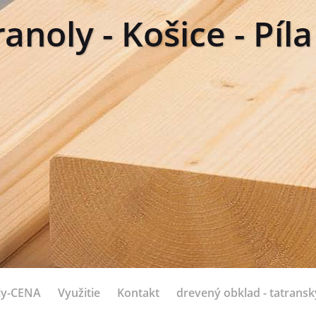
anoly - Košice - Píl
ly-CENA
Využitie
Kontakt
drevený obklad - tatranský