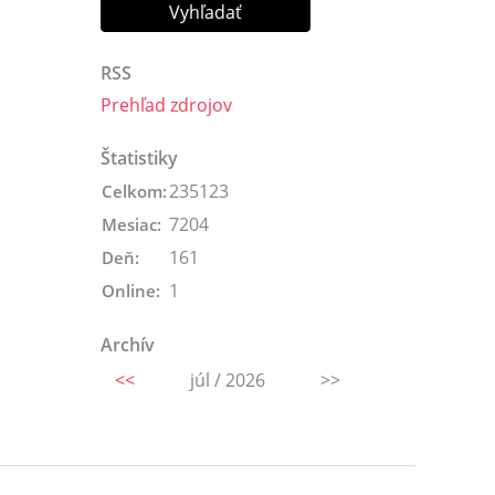
RSS
Prehľad zdrojov
Štatistiky
235123
Celkom:
7204
Mesiac:
161
Deň:
1
Online:
Archív
<<
júl / 2026
>>