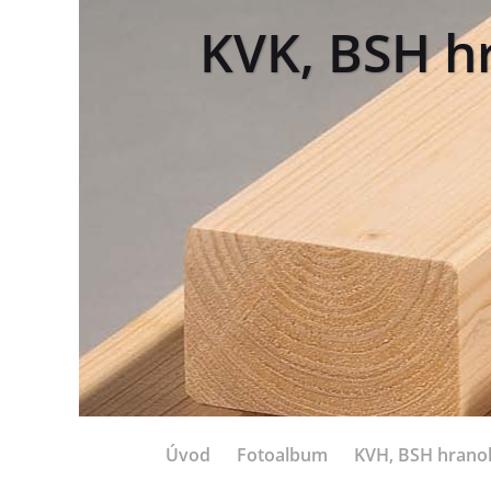
KVK, BSH hr
Úvod
Fotoalbum
KVH, BSH hrano